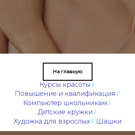
На главную
Курсы красоты
/
Повышение и квалификация
/
Компьютер школьникам
/
Детские кружки
/
Художка для взрослых
Шашки
/