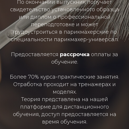
По окончании выпускник получает
свидетельство установленного образца
или диплом о профессиональной
переподготовке и может
трудоустроиться в парикмахерские по
специальности парикмахер-универсал.
Предоставляется
рассрочка
оплаты за
обучение.
Более 70% курса-практические занятия.
Отработка проходит на тренажерах и
моделях.
Теория представлена на нашей
платформе для дистанционного
обучения, доступ предоставляется на
время обучения.